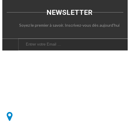
NEWSLETTER
Soyez le premier à savoir. Inscrivez-vous dès aujourd'hui
SOUSCRIRE
Well'Mess:
2, Rue des Ardennes - 6700 - Arlon - Belgique