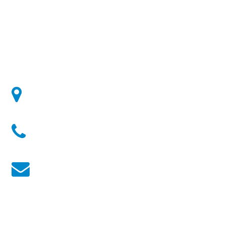
Well'Mess:
2, Rue des Ardennes - 6700 - Arlon - Belgique
Téléphone:
+32(0)63 21 98 81
Email:
contact@wellmess.eu
Heures d'ouverture:
Lundi au Samedi de