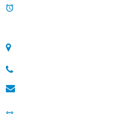
10:00 h à 18:00 h
Horaire d'hiver:
Lundi au Samedi de
10:00 h à 17:00 h
Well'Lux:
55a, route de Luxembourg - 4972 Dippach -
Luxembourg
Téléphone:
+352 26 50 30 22
Email:
infowelllux@gmail.com
Heures d'ouverture
Mardi au Samedi de