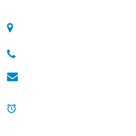
10:00 h à 17:00 h
Well'Lux:
55a, route de Luxembourg - 4972 Dippach -
Luxembourg
Téléphone:
+352 26 50 30 22
Email:
infowelllux@gmail.com
Heures d'ouverture
Mardi au Samedi de
10:00 h à 18:30 h