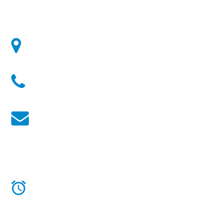
Well'Mess:
2, Rue des Ardennes - 6700 - Arlon - Belgique
Téléphone:
+32(0)63 21 98 81
Email:
contact@wellmess.eu
Heures d'ouverture:
Lundi au Samedi de
10:00 h à 18:00 h
Horaire d'hiver:
Lundi au Samedi de