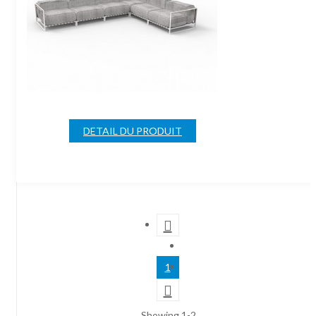
DETAIL DU PRODUIT

1

Showing 1-2